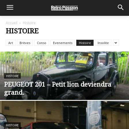
Accueil
Histoire
HISTOIRE
Art
Brèves
Conso
Evenements
Histoire
Insolite
HISTOIRE
PEUGEOT 201 – Petit lion deviendra
grand.
HISTOIRE