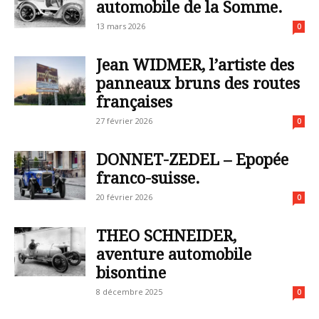
automobile de la Somme.
13 mars 2026
0
Jean WIDMER, l’artiste des
panneaux bruns des routes
françaises
27 février 2026
0
DONNET-ZEDEL – Epopée
franco-suisse.
20 février 2026
0
THEO SCHNEIDER,
aventure automobile
bisontine
8 décembre 2025
0