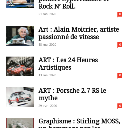
Rock N’ Roll.
21 mai 2020
0
Art : Alain Moitrier, artiste
passionné de vitesse
18 mai 2020
0
ART : Les 24 Heures
Artistiques
13 mai 2020
0
ART : Porsche 2.7 RS le
mythe
29 avril 2020
0
Graphisme : Stirling MOSS,