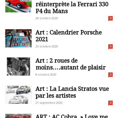
réinterprète la Ferrari 330
P4 du Mans
28 octobre 2020
0
Art : Calendrier Porsche
2021
23 octobre 2020
0
Art : 2 roues de
moins….autant de plaisir
8 octobre 2020
0
Art : La Lancia Stratos vue
par les artistes
21 septembre 2020
0
ART : AC Cobra » Love me