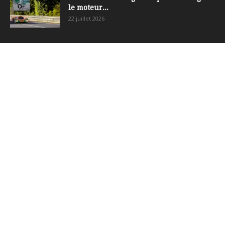
le moteur...
22 juillet 2026
ARTICLES POPULAIRES
Lamborghini 350 GT, La Première Ronde
Du Taureau
31 août 2019
Chartres commémore le 75ième
anniversaire de sa Libération
6 septembre 2019
TALBOT LAGO RECORD – La belle de
Suresnes
13 septembre 2019