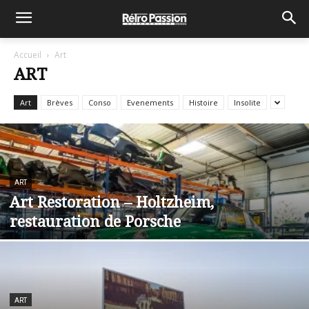
Accueil
Art
ART
Art
Brèves
Conso
Evenements
Histoire
Insolite
ART
Art Restoration – Holtzheim,
restauration de Porsche
ART