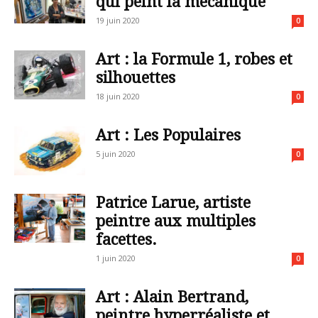
qui peint la mécanique
19 juin 2020
0
Art : la Formule 1, robes et
silhouettes
18 juin 2020
0
Art : Les Populaires
5 juin 2020
0
Patrice Larue, artiste
peintre aux multiples
facettes.
1 juin 2020
0
Art : Alain Bertrand,
peintre hyperréaliste et