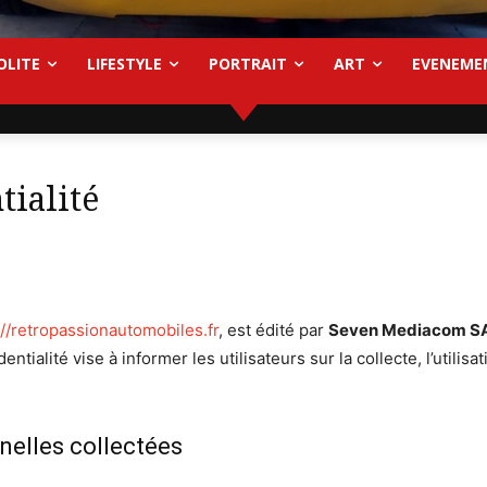
OLITE
LIFESTYLE
PORTRAIT
ART
EVENEME
tialité
://retropassionautomobiles.fr
, est édité par
Seven Mediacom S
dentialité vise à informer les utilisateurs sur la collecte, l’utilis
nelles collectées