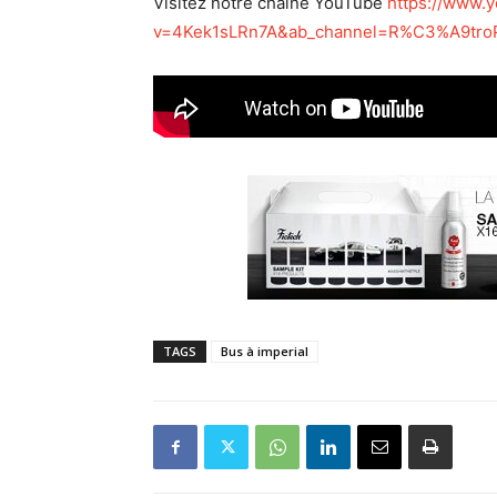
Visitez notre chaine YouTube
https://www.
v=4Kek1sLRn7A&ab_channel=R%C3%A9troP
TAGS
Bus à imperial