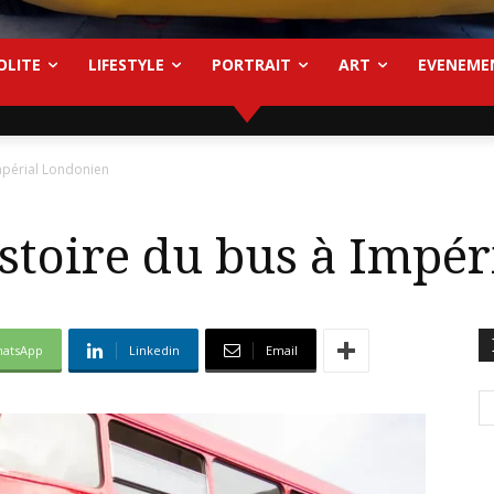
OLITE
LIFESTYLE
PORTRAIT
ART
EVENEME
mpérial Londonien
stoire du bus à Impé
atsApp
Linkedin
Email