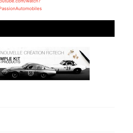
youtube.com/watch?
assionAutomobiles