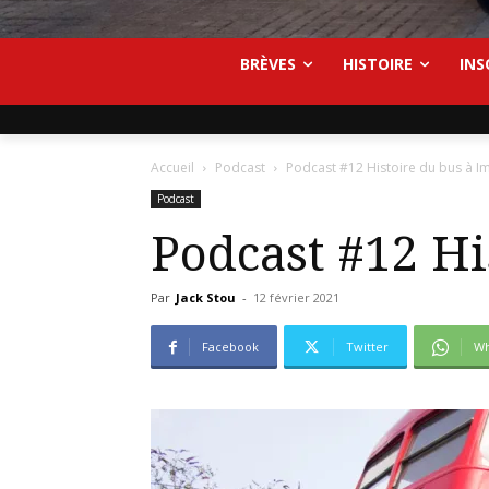
BRÈVES
HISTOIRE
INS
Accueil
Podcast
Podcast #12 Histoire du bus à I
Podcast
Podcast #12 Hi
Par
Jack Stou
-
12 février 2021
Facebook
Twitter
Wh