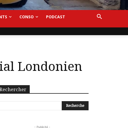
NTS
CONSO
PODCAST
rial Londonien
Rechercher
- Publicité -