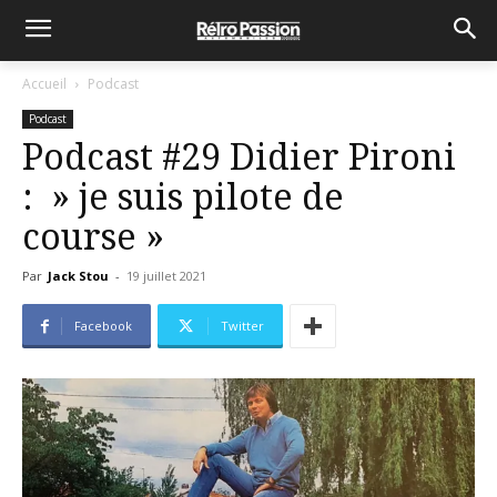
Accueil
Podcast
Podcast
Podcast #29 Didier Pironi
: » je suis pilote de
course »
Par
Jack Stou
-
19 juillet 2021
Facebook
Twitter