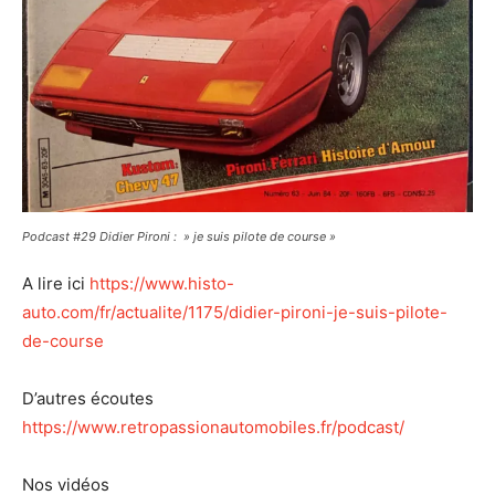
Podcast #29 Didier Pironi : » je suis pilote de course »
A lire ici
https://www.histo-
auto.com/fr/actualite/1175/didier-pironi-je-suis-pilote-
de-course
D’autres écoutes
https://www.retropassionautomobiles.fr/podcast/
Nos vidéos