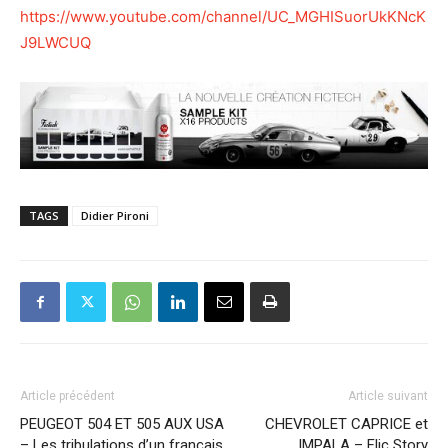
https://www.youtube.com/channel/UC_MGHISuorUkKNcK
J9LWCUQ
TAGS
Didier Pironi
Article précédent
Article suivant
PEUGEOT 504 ET 505 AUX USA
CHEVROLET CAPRICE et
– Les tribulations d’un français
IMPALA – Flic Story