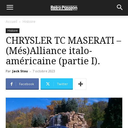
Accueil
Histoire
Histoire
CHRYSLER TC MASERATI –
(Més)Alliance italo-
américaine (partie I).
Par
Jack Stou
-
7 octobre 2023
Facebook
Twitter