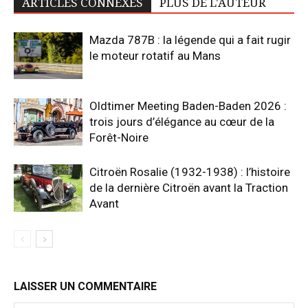
TAGS
Le Mans Classic
Article précédent
Article suivant
Histoire : L’Alfa Romeo 6C
Renault 4 CV découvrable
1750 domine son époque et
1955, quatre places au soleil
anticipe l’avenir
ARTICLES CONNEXES
PLUS DE L'AUTEUR
Mazda 787B : la légende qui a fait rugir
le moteur rotatif au Mans