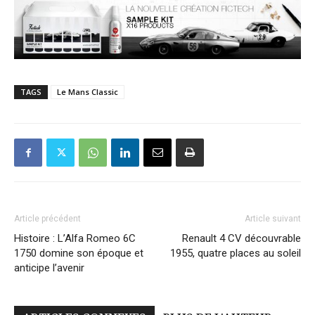
Le Mans Classic 2016
Photos Pierre Bruno Photography
https://www.pierrebrunophotography.com/blank
Plus de Photos du Mans Classic ici
https://www.retropassionautomobiles.fr/2020/04/le-
mans-classic-2014-2/