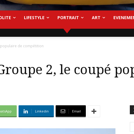
OLITE
LIFESTYLE
PORTRAIT
ART
EVENEME
populaire de compétition
roupe 2, le coupé pop
atsApp
Linkedin
Email