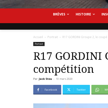
BRÈVES
HISTOIRE
INS
Accueil
Portrait
R17 GORDINI Groupe 2, le coupé 
Portrait
R17 GORDINI G
compétition
Par
Jack Stou
-
10 mars 2020
Facebook
Twitter
Wh