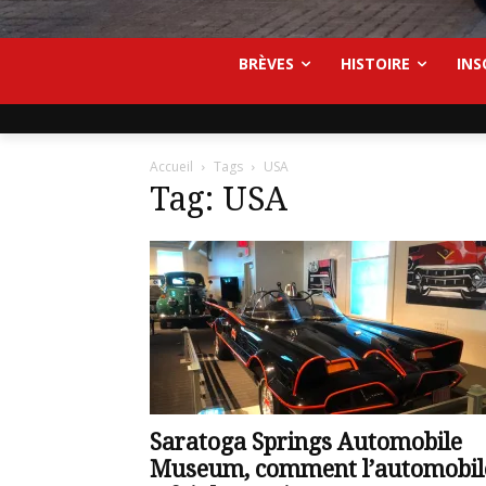
BRÈVES
HISTOIRE
INS
Accueil
Tags
USA
Tag: USA
Saratoga Springs Automobile
Museum, comment l’automobil