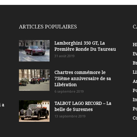
ARTICLES POPULAIRES
C
Lamborghini 350 GT, La
Hi
Première Ronde Du Taureau
E
31 août 2019
B
Li
Chartres commémore le
75ième anniversaire de sa
A
Libération
P
6 septembre 2019
In
TALBOT LAGO RECORD – La
 a
Po
belle de Suresnes
13 septembre 2019
C