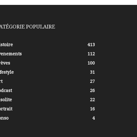
ATÉGORIE POPULAIRE
stoire
413
venements
112
rèves
100
festyle
31
rt
27
odcast
26
solite
22
rtrait
16
onso
4