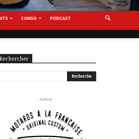
NTS
CONSO
PODCAST
Rechercher
- Publicité -