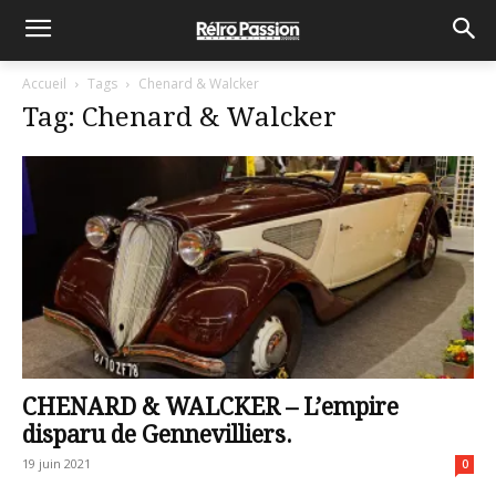
Accueil
Tags
Chenard & Walcker
Tag: Chenard & Walcker
CHENARD & WALCKER – L’empire
disparu de Gennevilliers.
19 juin 2021
0