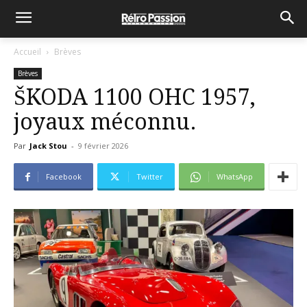
Accueil
Brèves
Brèves
ŠKODA 1100 OHC 1957,
joyaux méconnu.
Par
Jack Stou
-
9 février 2026
Facebook
Twitter
WhatsApp