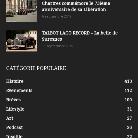
Chartres commémore le 75ième
anniversaire de sa Libération
6 septembre 2019
TALBOT LAGO RECORD – La belle de
Suresnes
13 septembre 2019
CATÉGORIE POPULAIRE
Histoire
413
Evenements
112
Brèves
100
Lifestyle
31
Art
27
Podcast
26
Insolite
22