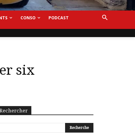
NTS
CONSO
PODCAST
er six
Rechercher