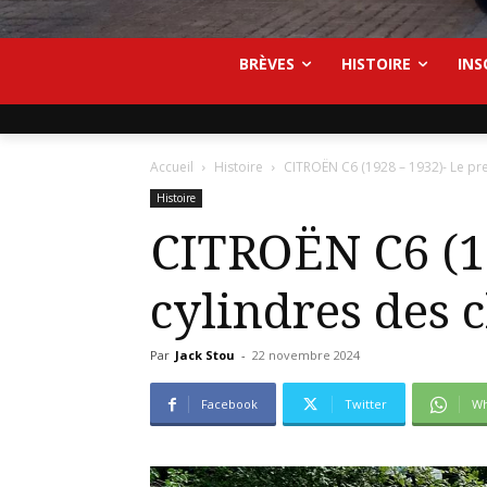
BRÈVES
HISTOIRE
INS
Accueil
Histoire
CITROËN C6 (1928 – 1932)- Le pre
Histoire
CITROËN C6 (19
cylindres des 
Par
Jack Stou
-
22 novembre 2024
Facebook
Twitter
Wh