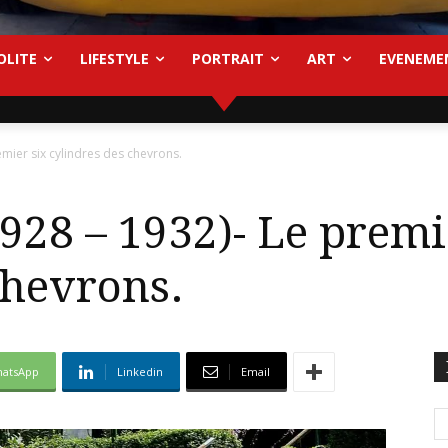
OLITE
LIFESTYLE
PORTRAIT
ART
EVENEME
mier six cylindres des chevrons.
28 – 1932)- Le premi
chevrons.
atsApp
Linkedin
Email