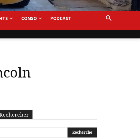
NTS
CONSO
PODCAST
ncoln
Rechercher