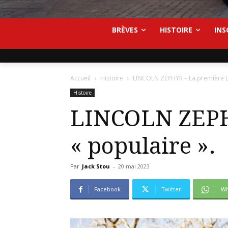
BRÈVES
HISTOIRE
INS
Accueil
Histoire
LINCOLN ZEPHYR – La première Li
Histoire
LINCOLN ZEPHY
« populaire ».
Par
Jack Stou
-
20 mai 2023
Facebook
Twitter
Wh