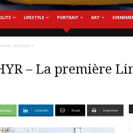
OLITE
LIFESTYLE
PORTRAIT
ART
EVENEME
ncoln « populaire ».
R – La première Li
atsApp
Linkedin
Email
Imprimer