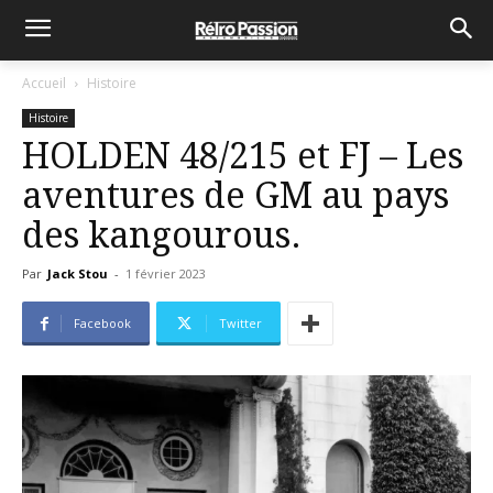
Accueil
Histoire
Histoire
HOLDEN 48/215 et FJ – Les
aventures de GM au pays
des kangourous.
Par
Jack Stou
-
1 février 2023
Facebook
Twitter