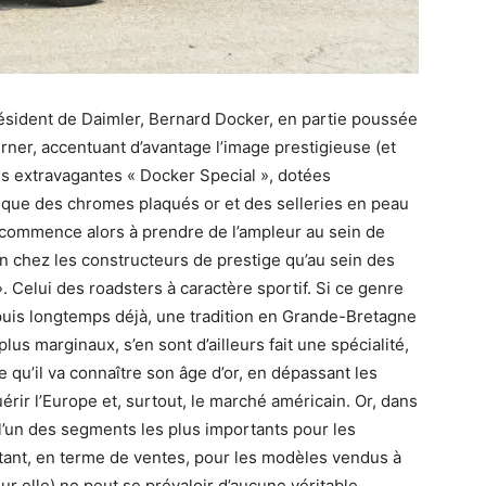
résident de Daimler, Bernard Docker, en partie poussée
ner, accentuant d’avantage l’image prestigieuse (et
s extravagantes « Docker Special », dotées
 que des chromes plaqués or et des selleries en peau
 commence alors à prendre de l’ampleur au sein de
en chez les constructeurs de prestige qu’au sein des
 Celui des roadsters à caractère sportif. Si ce genre
puis longtemps déjà, une tradition en Grande-Bretagne
s marginaux, s’en sont d’ailleurs fait une spécialité,
 qu’il va connaître son âge d’or, en dépassant les
rir l’Europe et, surtout, le marché américain. Or, dans
l’un des segments les plus importants pour les
tant, en terme de ventes, pour les modèles vendus à
r elle) ne peut se prévaloir d’aucune véritable