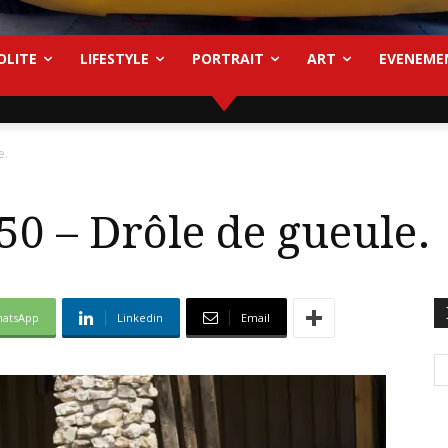
OLITE
LIFESTYLE
PORTRAIT
ART
EVENEME
e.
0 – Drôle de gueule.
atsApp
Linkedin
Email