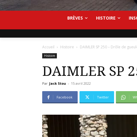
BRÈVES
HISTOIRE
INS
Accueil
Histoire
DAIMLER SP 250 – Drôle de gueul
Histoire
DAIMLER SP 25
Par
Jack Stou
-
15 avril 2022
Facebook
Twitter
Wh