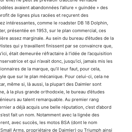
modèles avaient abandonnées l’allure « guindée » des
rofit de lignes plus racées et reçurent des
ez intéressantes, comme le roadster DB 18 Dolphin,
ter, présentée en 1953, sur le plan commercial, ces
ière assez marginale. Au sein du bureau d’études de la
istes qui y travaillent finissent par se convaincre que,
’ici, était demeurée réfractaire à l’idée de l’acquisition
ervatrice et qui n’avait donc, jusqu’ici, jamais mis les
naires de la marque, qu’il leur faut, pour cela,
style que sur le plan mécanique. Pour celui-ci, cela ne
r, même si, là aussi, la plupart des Daimler sont
e, à la plus grande orthodoxie, le bureau d’études
énieurs au talent remarquable. Au premier rang
rnier a déjà acquis une belle réputation, c’est d’abord
 s’est fait un nom. Notamment avec la lignée des
èrent, avec succès, les motos BSA (dont le nom
Small Arms, propriétaire de Daimler) ou Triumph ainsi