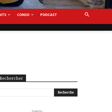
NTS
CONSO
PODCAST
Rechercher
- Publicité -