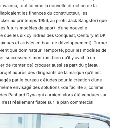
Convaincu, tout comme la nouvelle direction de la
apidaient les finances du constructeur, les
ocker au printemps 1956, au profit Jack Sangster) que
 ses futurs modèles de sport, d’une nouvelle
te que les six cylindres des Conquest, Century et DK
chaïques et arrivés en bout de développement), Turner
nsolent que dominateur, remporté, pour les modèles de
ses successeurs montrant bien qu’il y avait là un
er de (tenter de) croquer aussi sa part du gâteau.
ojet auprès des dirigeants de la marque qu’il est
agés par le bureau d’études pour la création d’une
t même envisagé des solutions «de facilité », comme
 des Panhard Dyna qui auraient alors été vendues sur
 n’est réellement fiable sur le plan commercial.