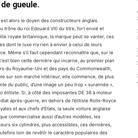
de gueule.
 est alors le doyen des constructeurs anglais.
 trône du roi Edouard VII) du titre, fort envié et
ille royale britannique, la marque peut se vanter, ces
es dont le luxe n’a rien à envier à celui de leurs
oyce. Même s’il faut cependant reconnaître que, sur le
, c’est bien cette dernière qui incarne, au premier plan
ehors du Royaume-Uni et des pays du Commonwealth,
me sur son marché intérieur, elle commence, de plus
tante du public, d’une image un peu trop « surannée »,
) élitiste. Si, à côté des imposantes DE 36 à moteur
médiat après-guerre, en dehors de l’élitiste Rolls-Royce
yales et aux chefs d’Etats, la seule voiture anglaise
rque commercialise aussi d’autres modèles, les
eurs six cylindres, plus accessibles, ces dernières,
utefois loin de revêtir le caractère populaires des