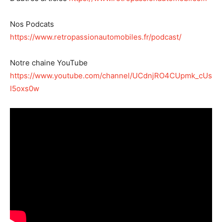
Nos Podcats
https://www.retropassionautomobiles.fr/podcast/
Notre chaine YouTube
https://www.youtube.com/channel/UCdnjRO4CUpmk_cUs
I5oxs0w