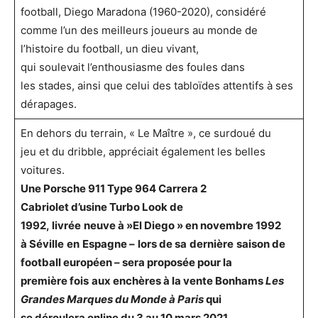
football, Diego Maradona (1960-2020), considéré
comme l’un des meilleurs joueurs au monde de
l’histoire du football, un dieu vivant,
qui soulevait l’enthousiasme des foules dans
les stades, ainsi que celui des tabloïdes attentifs à ses
dérapages.
En dehors du terrain, « Le Maître », ce surdoué du
jeu et du dribble, appréciait également les belles
voitures.
Une Porsche 911 Type 964 Carrera 2
Cabriolet
d’usine
Turbo Look de
1992
,
livrée
neuve
à »El Diego »
en
novembre
1992
à
Séville
en
Espagne
–
lors
de
sa
dernière
saison
de
football
européen
–
sera
proposée
pour la
première
fois
aux
enchères
à la vente Bonhams
Les
Grandes Marques
d
u Monde à Paris
qui
se
déroulera
online du 3 au 10 mars
2021
.