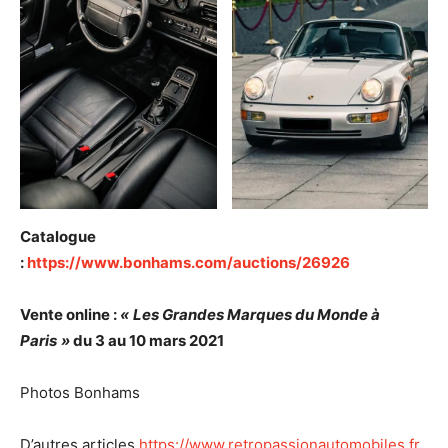
Catalogue
:
https://www.bonhams.com/auctions/26926
Vente online :
«
Les Grandes Marques du Monde à
Paris
»
du 3 au 10 mars 2021
Photos Bonhams
D’autres articles
https://www.retropassionautomobiles.fr