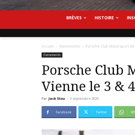
BRÈVES
HISTOIRE
INS
Accueil
Evenements
Porsche Club Motorsport de F
Evenements
Porsche Club M
Vienne le 3 & 4
Par
Jack Stou
-
3 septembre 2020
Facebook
Twitter
Wh