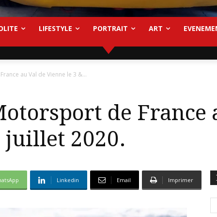
OLITE
LIFESTYLE
PORTRAIT
ART
EVENEME
rance au Val de Vienne le 3 &...
otorsport de France 
 juillet 2020.
atsApp
Linkedin
Email
Imprimer