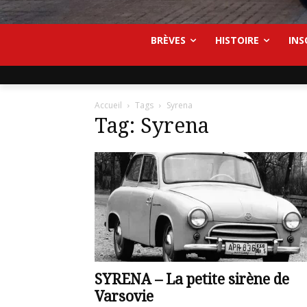
BRÈVES
HISTOIRE
INS
Accueil
Tags
Syrena
Tag: Syrena
SYRENA – La petite sirène de
Varsovie