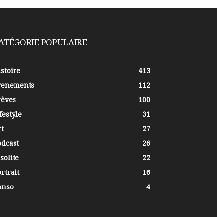
ATÉGORIE POPULAIRE
stoire
413
venements
112
rèves
100
festyle
31
rt
27
odcast
26
solite
22
rtrait
16
onso
4