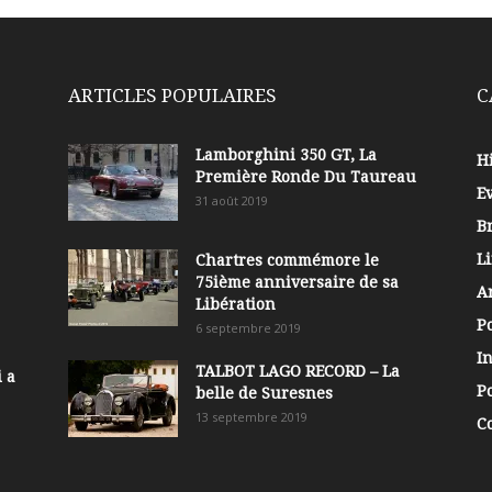
ARTICLES POPULAIRES
C
Lamborghini 350 GT, La
Hi
Première Ronde Du Taureau
E
31 août 2019
B
Li
Chartres commémore le
75ième anniversaire de sa
A
Libération
P
6 septembre 2019
In
TALBOT LAGO RECORD – La
 a
Po
belle de Suresnes
13 septembre 2019
C