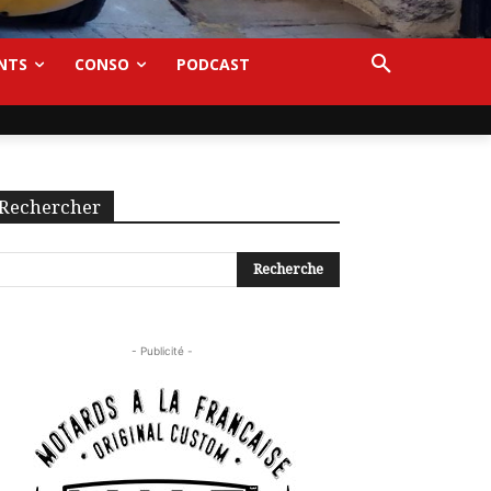
NTS
CONSO
PODCAST
Rechercher
- Publicité -