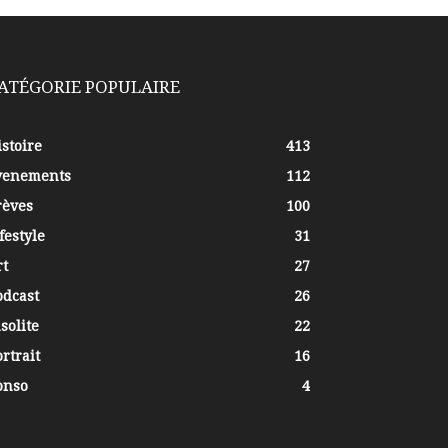
ATÉGORIE POPULAIRE
stoire
413
venements
112
rèves
100
festyle
31
rt
27
odcast
26
solite
22
rtrait
16
onso
4