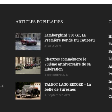
ARTICLES POPULAIRES
C
Lamborghini 350 GT, La
Hi
Première Ronde Du Taureau
E
31 août 2019
B
Li
Chartres commémore le
75ième anniversaire de sa
A
Libération
P
6 septembre 2019
In
TALBOT LAGO RECORD – La
 a
Po
belle de Suresnes
13 septembre 2019
C