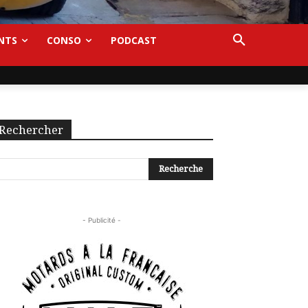
NTS
CONSO
PODCAST
Rechercher
- Publicité -