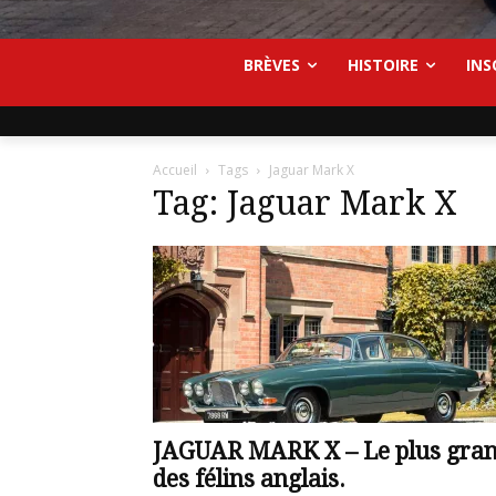
BRÈVES
HISTOIRE
INS
Accueil
Tags
Jaguar Mark X
Tag: Jaguar Mark X
JAGUAR MARK X – Le plus gra
des félins anglais.