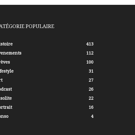
ATÉGORIE POPULAIRE
stoire
413
venements
112
rèves
100
festyle
31
rt
27
odcast
26
solite
22
rtrait
16
onso
4