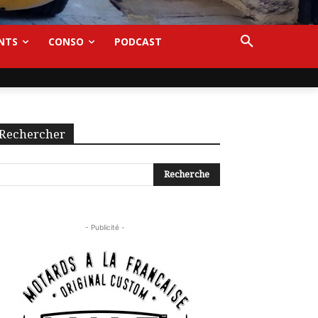
NTS
CONSO
PODCAST
Rechercher
- Publicité -