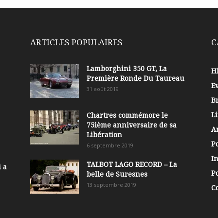
ARTICLES POPULAIRES
C
Lamborghini 350 GT, La
Hi
Première Ronde Du Taureau
E
31 août 2019
B
Li
Chartres commémore le
75ième anniversaire de sa
A
Libération
P
6 septembre 2019
In
TALBOT LAGO RECORD – La
 a
Po
belle de Suresnes
13 septembre 2019
C