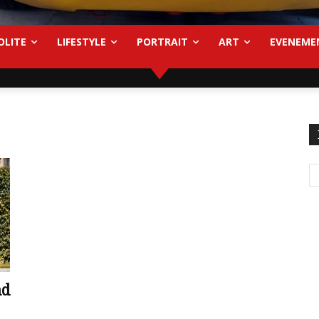
OLITE
LIFESTYLE
PORTRAIT
ART
EVENEME
nd