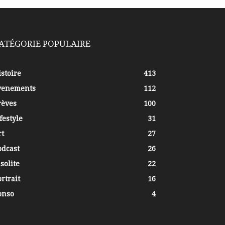
ATÉGORIE POPULAIRE
stoire
413
venements
112
rèves
100
festyle
31
rt
27
odcast
26
solite
22
rtrait
16
onso
4