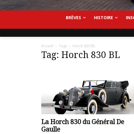
BRÈVES
HISTOIRE
INS
Accueil
Tags
Horch 830 BL
Tag: Horch 830 BL
La Horch 830 du Général De
Gaulle