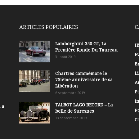
ARTICLES POPULAIRES
C
Lamborghini 350 GT, La
Hi
Première Ronde Du Taureau
E
31 août 2019
B
Li
Chartres commémore le
75ième anniversaire de sa
A
Libération
P
6 septembre 2019
In
TALBOT LAGO RECORD – La
 a
Po
belle de Suresnes
13 septembre 2019
C