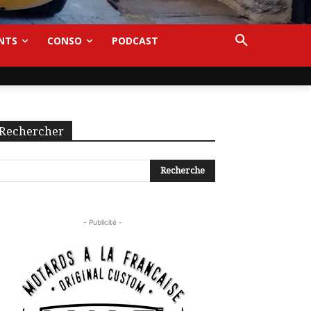
NTS
CONSO
PODCAST
Rechercher
- Publicité -