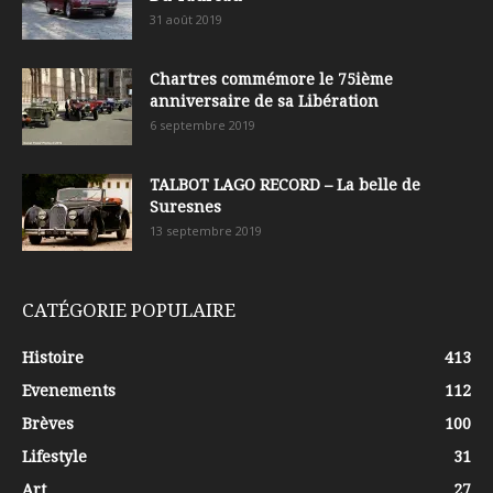
31 août 2019
Chartres commémore le 75ième
anniversaire de sa Libération
6 septembre 2019
TALBOT LAGO RECORD – La belle de
Suresnes
13 septembre 2019
CATÉGORIE POPULAIRE
Histoire
413
Evenements
112
Brèves
100
Lifestyle
31
Art
27