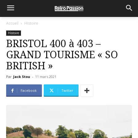
Accueil
Histoire
Histoire
BRISTOL 400 à 403 –
GRAND TOURISME « SO
BRITISH »
Par
Jack Stou
-
11 mars 2021
Facebook
Twitter