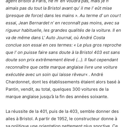
agent Bristol à Paris, ne m’ en voudra pas, mais je n’
aimais pas du tout la Bristol avant qu’ il me l’ eût mise
(presque de force) dans les mains ». Au terme d’ un court
essai, Jean Bernardet n’ en reconnaît pas moins, avec sa
rigueur habituelle, les grandes qualités de la voiture. Il en
va de même dans L’ Auto Journal, où André Costa
conclue son essai en ces termes: « Le plus gros reproche
que l’ on puisse faire sans doute à la Bristol 403 est sans
doute son prix extrêmement élevé (…). Il faut cependant
reconnaître que cette marque anglaise livre une voiture
exécutée avec un soin qui laisse rêveur
« . André
Chardonnet, dont les établissements étaient alors basé à
Pantin, vendit, au total, quelques 300 voitures de la
marque anglaise jusqu’à la fin des années soixante.
La réussite de la 401, puis de la 403, semble donner des
ailes à Bristol. A partir de 1952, le constructeur donne à
sa politique une orientation nettement plus sportive. Ce