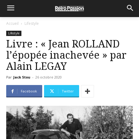
Accueil
Lifestyle
Lifestyle
Livre : « Jean ROLLAND
l’épopée inachevée » par
Alain LEGAY
Par
Jack Stou
-
26 octobre 2020
Facebook
Twitter