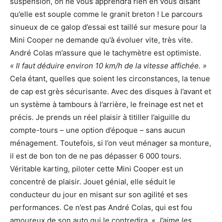
suspension, on ne vous apprendra rien en vous disant
qu’elle est souple comme le granit breton ! Le parcours
sinueux de ce galop d’essai est taillé sur mesure pour la
Mini Cooper ne demande qu’à évoluer vite, très vite.
André Colas m’assure que le tachymètre est optimiste.
« Il faut déduire environ 10 km/h de la vitesse affichée. »
Cela étant, quelles que soient les circonstances, la tenue
de cap est grès sécurisante. Avec des disques à l’avant et
un système à tambours à l’arrière, le freinage est net et
précis. Je prends un réel plaisir à titiller l’aiguille du
compte-tours – une option d’époque – sans aucun
ménagement. Toutefois, si l’on veut ménager sa monture,
il est de bon ton de ne pas dépasser 6 000 tours.
Véritable karting, piloter cette Mini Cooper est un
concentré de plaisir. Jouet génial, elle séduit le
conducteur du jour en misant sur son agilité et ses
performances. Ce n’est pas André Colas, qui est fou
amoureux de son auto qui le contredira. «
J’aime les