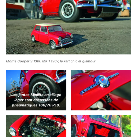
Morris Cooper S 1300 MK 1 1967, le kart chic et glamour
Les jantes Minilite en alliage
léger sont chaussées de
pneumatiques 166/70 R10.