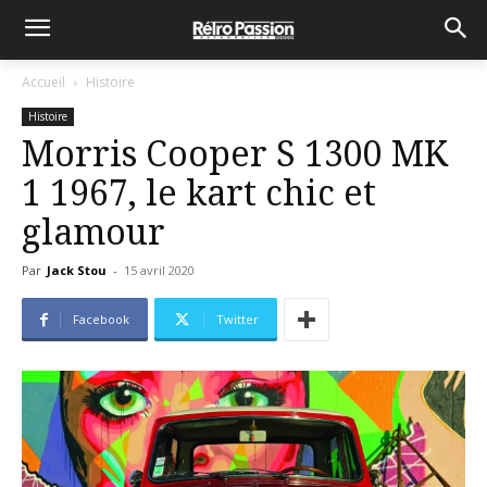
Accueil
Histoire
Histoire
Morris Cooper S 1300 MK
1 1967, le kart chic et
glamour
Par
Jack Stou
-
15 avril 2020
Facebook
Twitter